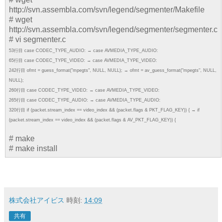
http://svn.assembla.com/svn/legend/segmenter/Makefile
# wget
http://svn.assembla.com/svn/legend/segmenter/segmenter.c
# vi segmenter.c
53行目 case CODEC_TYPE_AUDIO: → case AVMEDIA_TYPE_AUDIO:
65行目 case CODEC_TYPE_VIDEO: → case AVMEDIA_TYPE_VIDEO:
242行目 ofmt = guess_format("mpegts", NULL, NULL); → ofmt = av_guess_format("mpegts", NULL,
NULL);
260行目 case CODEC_TYPE_VIDEO: → case AVMEDIA_TYPE_VIDEO:
265行目 case CODEC_TYPE_AUDIO: → case AVMEDIA_TYPE_AUDIO:
320行目 if (packet.stream_index == video_index && (packet.flags & PKT_FLAG_KEY)) { → if
(packet.stream_index == video_index && (packet.flags & AV_PKT_FLAG_KEY)) {
# make
# make install
株式会社アイビス
時刻:
14:09
共有