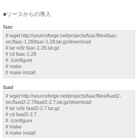
■ソースからの導入
faac
# wget http://sourceforge.net/projects/faac/files/faac-
src/faac-1.28/faac-1.28.tar.gz/download
# tar xvfz faac-1.28.tar.gz
# cd faac-1.28
# ./configure
# make
# make install
faad
# wget http://sourceforge.net/projects/faac/files/faad2-
src/faad2-2.7/faad2-2.7.tar.gz/download
# tar xvfz faad2-2.7.tar.gz
# cd faad2-2.7
# ./configure
# make
# make install