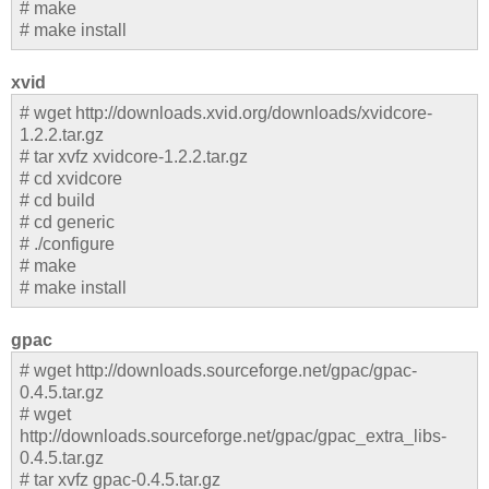
# make
# make install
xvid
# wget http://downloads.xvid.org/downloads/xvidcore-
1.2.2.tar.gz
# tar xvfz xvidcore-1.2.2.tar.gz
# cd xvidcore
# cd build
# cd generic
# ./configure
# make
# make install
gpac
# wget http://downloads.sourceforge.net/gpac/gpac-
0.4.5.tar.gz
# wget
http://downloads.sourceforge.net/gpac/gpac_extra_libs-
0.4.5.tar.gz
# tar xvfz gpac-0.4.5.tar.gz