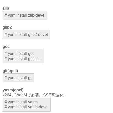
zlib
# yum install zlib-devel
glib2
# yum install glib2-devel
gcc
# yum install gcc
# yum install gcc-c++
git(epel)
# yum install git
yasm(epel)
x264、WebMで必要。SSE高速化。
# yum install yasm
# yum install yasm-devel