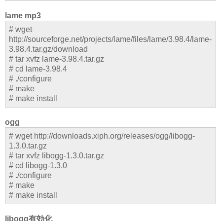
lame mp3
# wget
http://sourceforge.net/projects/lame/files/lame/3.98.4/lame-
3.98.4.tar.gz/download
# tar xvfz lame-3.98.4.tar.gz
# cd lame-3.98.4
# ./configure
# make
# make install
ogg
# wget http://downloads.xiph.org/releases/ogg/libogg-
1.3.0.tar.gz
# tar xvfz libogg-1.3.0.tar.gz
# cd libogg-1.3.0
# ./configure
# make
# make install
libogg有効化