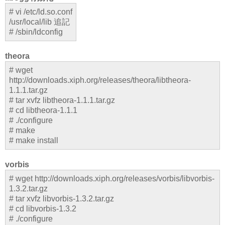
# vi /etc/ld.so.conf
/usr/local/lib 追記
# /sbin/ldconfig
theora
# wget
http://downloads.xiph.org/releases/theora/libtheora-
1.1.1.tar.gz
# tar xvfz libtheora-1.1.1.tar.gz
# cd libtheora-1.1.1
# ./configure
# make
# make install
vorbis
# wget http://downloads.xiph.org/releases/vorbis/libvorbis-
1.3.2.tar.gz
# tar xvfz libvorbis-1.3.2.tar.gz
# cd libvorbis-1.3.2
# ./configure