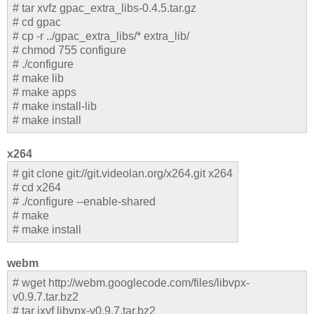
# tar xvfz gpac_extra_libs-0.4.5.tar.gz
# cd gpac
# cp -r ../gpac_extra_libs/* extra_lib/
# chmod 755 configure
# ./configure
# make lib
# make apps
# make install-lib
# make install
x264
# git clone git://git.videolan.org/x264.git x264
# cd x264
# ./configure --enable-shared
# make
# make install
webm
# wget http://webm.googlecode.com/files/libvpx-
v0.9.7.tar.bz2
# tar jxvf libvpx-v0.9.7.tar.bz2