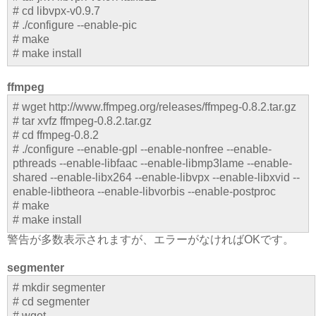
# cd libvpx-v0.9.7
# ./configure --enable-pic
# make
# make install
ffmpeg
# wget http://www.ffmpeg.org/releases/ffmpeg-0.8.2.tar.gz
# tar xvfz ffmpeg-0.8.2.tar.gz
# cd ffmpeg-0.8.2
# ./configure --enable-gpl --enable-nonfree --enable-
pthreads --enable-libfaac --enable-libmp3lame --enable-
shared --enable-libx264 --enable-libvpx --enable-libxvid --
enable-libtheora --enable-libvorbis --enable-postproc
# make
# make install
警告が多数表示されますが、エラーがなければOKです。
segmenter
# mkdir segmenter
# cd segmenter
# wget